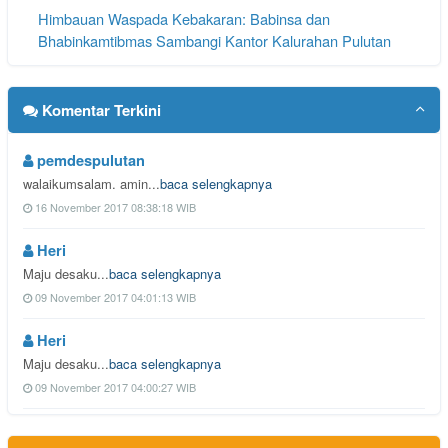
Himbauan Waspada Kebakaran: Babinsa dan
Bhabinkamtibmas Sambangi Kantor Kalurahan Pulutan
Persiapan Pengisian Jabatan Jagabaya Kalurahan Pulutan
Dimatangkan Melalui Rapat Koordinasi
Komentar Terkini
Rakor Pamong Kalurahan Pulutan Bahas Tindak Lanjut
Persiapan Agenda Srategis Kalurahan.
pemdespulutan
walaikumsalam. amin...
baca selengkapnya
16 November 2017 08:38:18 WIB
Heri
Maju desaku...
baca selengkapnya
09 November 2017 04:01:13 WIB
Heri
Maju desaku...
baca selengkapnya
09 November 2017 04:00:27 WIB
vdOJGoyYEWinMoflW