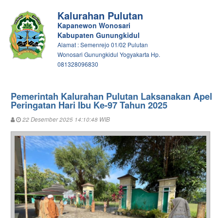
Kalurahan Pulutan
Kapanewon Wonosari
Kabupaten Gunungkidul
Alamat : Semenrejo 01/02 Pulutan
Wonosari Gunungkidul Yogyakarta Hp.
081328096830
Pemerintah Kalurahan Pulutan Laksanakan Apel
Peringatan Hari Ibu Ke-97 Tahun 2025
22 Desember 2025 14:10:48 WIB