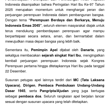
Indonesia disampaikan bahwa Peringatan Hari Ibu Ke-97 Tahun
2025 merupakan momentum untuk menghargai peran dan
perjuangan perempuan Indonesia dalam pembangunan bangsa.
Dengan tema
“Perempuan Berdaya dan Berkarya, Menuju
, seluruh elemen masyarakat diajak untuk
Indonesia Emas 2045”
terus mendukung pemberdayaan perempuan agar mampu
berpartisipasi secara setara, aman, dan bermartabat dalam
mewujudkan masa depan bangsa yang lebih baik.
Sementara itu,
dijabat oleh
, yang
Pemimpin Apel
Danarta
sekaligus membacakan
, mengingatkan
sejarah singkat Hari Ibu
kembali perjuangan perempuan Indonesia sejak Kongres
Perempuan pertama hingga ditetapkannya Hari Ibu pada tanggal
22 Desember.
Susunan petugas apel lainnya terdiri dari
MC (Tata Laksana
,
,
Upacara)
Dirigen
Pembaca Pembukaan Undang-Undang
, serta
yang juga bertugas
Dasar 1945
Pangripta/Ajudan
sebagai
. Seluruh rangkaian apel berjalan lancar
pembaca doa
sesuai dengan susunan upacara yang telah ditetapkan.