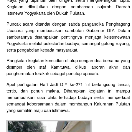
Kegiatan
dilanjutkan
dengan
pembacaan
sujarah
Daerah
Istimewa
Yogyakarta
oleh
Dukuh
Pulutan.
Puncak
acara
ditandai
dengan
sabda
pangandika
Penghageng
Upacara
yang
membacakan
sambutan
Gubernur
DIY.
Dalam
sambutannya
disampaikan
pentingnya
menjaga
keistimewaan
Yogyakarta
melalui
pelestarian
budaya,
semangat
gotong
royong,
serta
pengabdian
kepada
masyarakat.
Rangkaian
kegiatan
kemudian
ditutup
dengan
doa
bersama
yang
dipimpin
oleh
staf
Kamituwa,
diikuti
laporan
akhir
dan
penghormatan
terakhir
sebagai
penutup
upacara.
Apel
peringatan
Hari
Jadi
DIY
ke-
271
ini
berlangsung
lancar,
tertib,
dan
penuh
makna.
Diharapkan
kegiatan
ini
mampu
menumbuhkan
rasa
cinta
terhadap
budaya
serta
memperkuat
semangat
kebersamaan
dalam
membangun
Kalurahan
Pulutan
yang
semakin
maju
dan
istimewa.