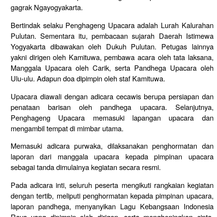
gagrak
Ngayogyakarta.
Bertindak
selaku
Penghageng
Upacara
adalah
Lurah
Kalurahan
Pulutan.
Sementara
itu,
pembacaan
sujarah
Daerah
Istimewa
Yogyakarta
dibawakan
oleh
Dukuh
Pulutan.
Petugas
lainnya
yakni
dirigen
oleh
Kamituwa,
pembawa
acara
oleh
tata
laksana,
Manggala
Upacara
oleh
Carik,
serta
Pandhega
Upacara
oleh
Ulu-
ulu.
Adapun
doa
dipimpin
oleh
staf
Kamituwa.
Upacara
diawali
dengan
adicara
cecawis
berupa
persiapan
dan
penataan
barisan
oleh
pandhega
upacara.
Selanjutnya,
Penghageng
Upacara
memasuki
lapangan
upacara
dan
mengambil
tempat
di
mimbar
utama.
Memasuki
adicara
purwaka,
dilaksanakan
penghormatan
dan
laporan
dari
manggala
upacara
kepada
pimpinan
upacara
sebagai
tanda
dimulainya
kegiatan
secara
resmi.
Pada
adicara
inti,
seluruh
peserta
mengikuti
rangkaian
kegiatan
dengan
tertib,
meliputi
penghormatan
kepada
pimpinan
upacara,
laporan
pandhega,
menyanyikan
Lagu
Kebangsaan
Indonesia
Raya
yang
dipimpin
oleh
dirigen,
serta
mengheningkan
cipta.