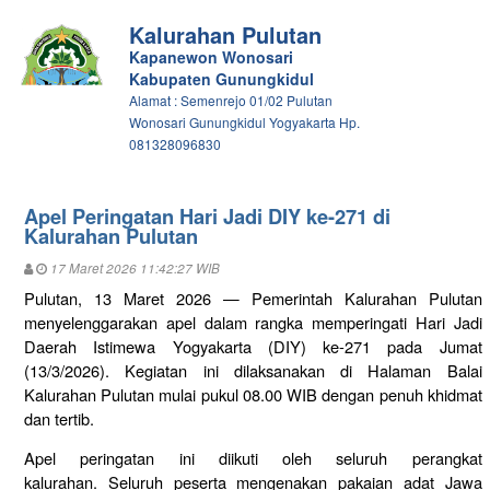
Kalurahan Pulutan
Kapanewon Wonosari
Kabupaten Gunungkidul
Alamat : Semenrejo 01/02 Pulutan
Wonosari Gunungkidul Yogyakarta Hp.
081328096830
Apel Peringatan Hari Jadi DIY ke-271 di
Kalurahan Pulutan
17 Maret 2026 11:42:27 WIB
Pulutan,
13
Maret
2026 —
Pemerintah
Kalurahan
Pulutan
menyelenggarakan
apel
dalam
rangka
memperingati
Hari
Jadi
Daerah
Istimewa
Yogyakarta (
DIY)
ke-
271
pada
Jumat
(
13/
3/
2026).
Kegiatan
ini
dilaksanakan
di
Halaman
Balai
Kalurahan
Pulutan
mulai
pukul
08.00
WIB
dengan
penuh
khidmat
dan
tertib.
Apel
peringatan
ini
diikuti
oleh
seluruh
perangkat
kalurahan.
Seluruh
peserta
mengenakan
pakaian
adat
Jawa