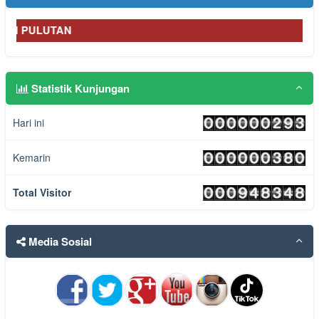
Aninibiow
http://fjdhgksf76w444.com hi everyone...
baca selengkapnya
N PULUTAN
26 September 2017 23:12:59 WIB
Statistik Kunjungan
Hari ini
Kemarin
Total Visitor
Media Sosial